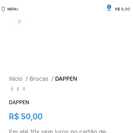
0
MENU
R$
0,00
Clique para ampliar
Início
Brocas
DAPPEN
DAPPEN
R$
50,00
Em até 10x sem juros no cartão de