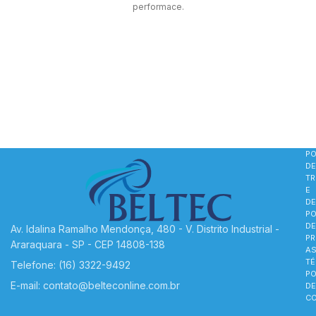
performace.
PO
DE
T
E
D
PO
DE
Av. Idalina Ramalho Mendonça, 480 - V. Distrito Industrial -
PR
Araraquara - SP - CEP 14808-138
AS
TÉ
Telefone: (16) 3322-9492
PO
E-mail: contato@belteconline.com.br
DE
CO