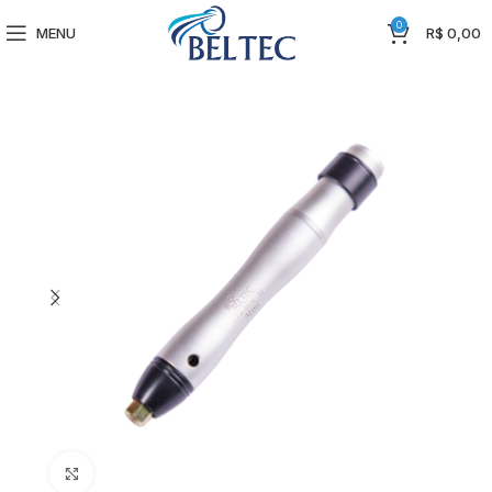
0
MENU
R$
0,00
Clique para ampliar